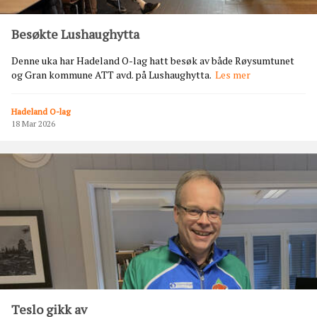
g
å
Besøkte Lushaughytta
p
e
Denne uka har Hadeland O-lag hatt besøk av både Røysumtunet
n
B
og Gran kommune ATT avd. på Lushaughytta.
Les mer
h
e
y
s
t
Hadeland O-lag
ø
t
18 Mar 2026
k
e
t
e
L
u
s
h
a
u
g
h
y
t
Teslo gikk av
t