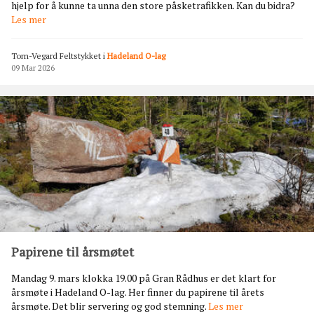
K
hjelp for å kunne ta unna den store påsketrafikken. Kan du bidra?
a
Les mer
n
d
Tom-Vegard Feltstykket
i
Hadeland O-lag
u
09 Mar 2026
b
i
d
r
a
p
å
h
y
t
t
a
i
Papirene til årsmøtet
p
å
Mandag 9. mars klokka 19.00 på Gran Rådhus er det klart for
s
årsmøte i Hadeland O-lag. Her finner du papirene til årets
k
P
årsmøte. Det blir servering og god stemning.
Les mer
e