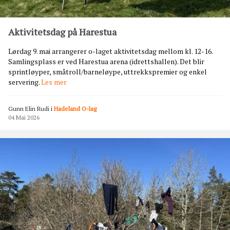
Aktivitetsdag på Harestua
Lørdag 9. mai arrangerer o-laget aktivitetsdag mellom kl. 12-16.
Samlingsplass er ved Harestua arena (idrettshallen). Det blir
sprintløyper, småtroll/barneløype, uttrekkspremier og enkel
A
servering.
Les mer
k
t
Gunn Elin Rudi
i
Hadeland O-lag
i
04 Mai 2026
v
i
t
e
t
s
d
a
g
p
å