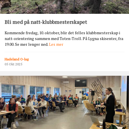
U
P
E
N
Bli med på natt-klubbmesterskapet
2
0
Kommende fredag, 10. oktober, blir det felles klubbmesterskap i
2
natt-orientering sammen med Toten-Troll. På Lygna skisenter, fra
5
B
19.00. Se mer lenger ned.
Les mer
-
l
S
i
L
Hadeland O-lag
m
U
05 Okt 2025
e
T
d
T
p
S
å
T
n
I
a
L
t
L
t
I
-
N
k
G
l