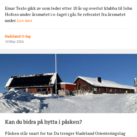
a
Einar Teslo gikk av som leder etter 10 år og overlot klubba til John
Hofoss under årsmøtet i o-laget i går. Se referatet fra årsmøtet
T
under.
Les mer
e
s
Hadeland O-lag
l
10 Mar 2026
o
g
i
k
k
a
v
Kan du bidra på hytta i påsken?
Påsken står snart for tur. Da trenger Hadeland Orienteringslag