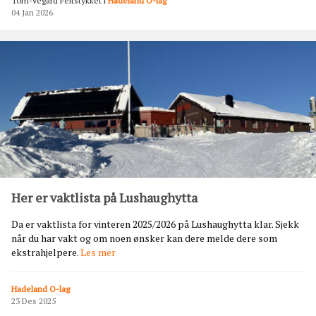
Tom-Vegard Feltstykket
i
Hadeland O-lag
k
04 Jan 2026
s
j
o
n
æ
r
t
r
e
f
f
7
.
Her er vaktlista på Lushaughytta
j
a
Da er vaktlista for vinteren 2025/2026 på Lushaughytta klar. Sjekk
n
når du har vakt og om noen ønsker kan dere melde dere som
u
H
ekstrahjelpere.
Les mer
a
e
r
r
Hadeland O-lag
e
23 Des 2025
r