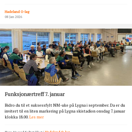
M
g
-
p
Hadeland O-lag
u
å
08 Jan 2026
k
S
a
k
h
e
e
i
d
!
r
e
t
m
e
d
t
o
Funksjonærtreff 7. januar
p
r
Bidro du til et suksessfylt NM-uke på Lygna i september. Da er du
i
invitert til en liten markering på Lygna skistadion onsdag 7. januar
s
F
klokka 18.00.
Les mer
e
u
r
n