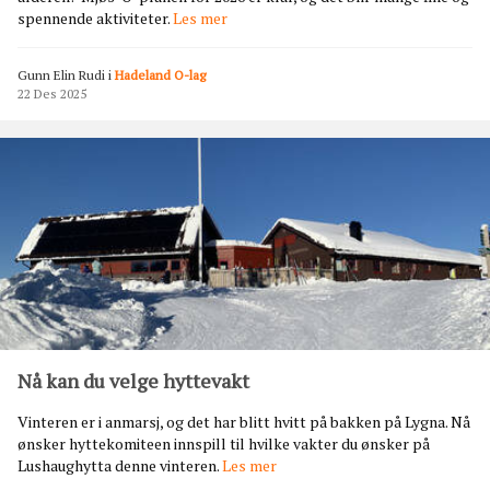
a
M
spennende aktiviteter.
Les mer
j
ø
Gunn Elin Rudi
i
Hadeland O-lag
s
22 Des 2025
-
o
i
n
v
i
t
e
r
e
r
t
i
Nå kan du velge hyttevakt
l
e
Vinteren er i anmarsj, og det har blitt hvitt på bakken på Lygna. Nå
t
ønsker hyttekomiteen innspill til hvilke vakter du ønsker på
n
N
Lushaughytta denne vinteren.
Les mer
y
å