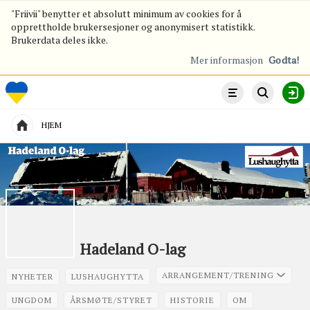
"Friivii" benytter et absolutt minimum av cookies for å
opprettholde brukersesjoner og anonymisert statistikk.
Brukerdata deles ikke.
Mer informasjon
Godta!
ORGANISASJON
HO
HJEM
Kategorier
Se
Hadeland O-lag
poster
ARRANGEMENT/TRENING
NYHETER
LUSHAUGHYTTA
fra
UNGDOM
ÅRSMØTE/STYRET
HISTORIE
OM