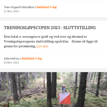
t
k
t
Tom-Vegard Feltstykket
i
Hadeland O-lag
a
å
21 Nov 2025
n
r
d
f
u
u
TRENINGSLØPSCUPEN 2025 - SLUTTSTILLING
v
l
e
l
Den lokal o-sesongen er godt og ved over og dermed er
l
t
Treningsløpscupens sluttstilling også klar. Denne vil ligge til
g
a
T
grunn for premiering,
Les mer
e
v
R
h
a
E
y
John Hofoss
i
Hadeland O-lag
k
N
t
03 Nov 2025
t
I
t
i
N
e
v
G
v
i
S
a
t
L
k
e
Ø
t
t
P
e
S
r
C