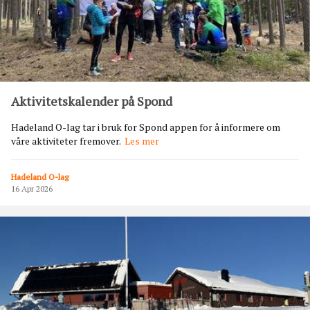
p
s
k
a
l
e
n
Aktivitetskalender på Spond
d
e
Hadeland O-lag tar i bruk for Spond appen for å informere om
r
A
våre aktiviteter fremover.
Les mer
k
t
Hadeland O-lag
i
16 Apr 2026
v
i
t
e
t
s
k
a
l