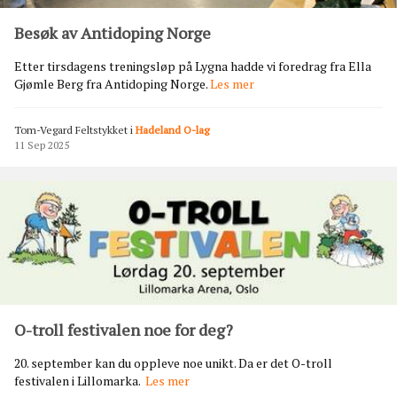
u
b
Besøk av Antidoping Norge
b
m
Etter tirsdagens treningsløp på Lygna hadde vi foredrag fra Ella
e
B
Gjømle Berg fra Antidoping Norge.
Les mer
s
e
t
s
e
Tom-Vegard Feltstykket
i
Hadeland O-lag
ø
r
11 Sep 2025
k
s
a
k
v
a
A
p
n
e
t
t
i
d
o
p
O-troll festivalen noe for deg?
i
n
20. september kan du oppleve noe unikt. Da er det O-troll
g
O
festivalen i Lillomarka.
Les mer
N