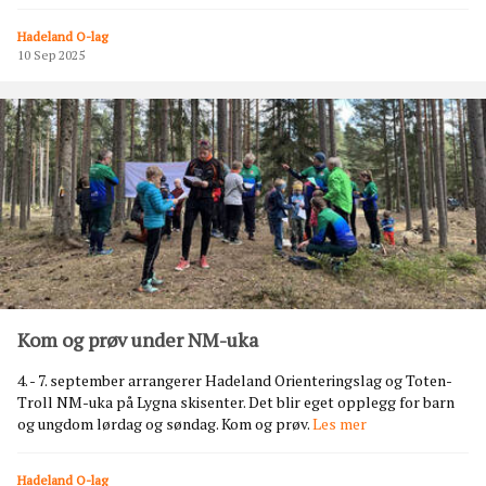
-
o
t
r
Hadeland O-lag
r
g
10 Sep 2025
o
e
l
l
f
e
s
t
i
v
a
l
e
n
Kom og prøv under NM-uka
n
o
4. - 7. september arrangerer Hadeland Orienteringslag og Toten-
e
Troll NM-uka på Lygna skisenter. Det blir eget opplegg for barn
f
K
og ungdom lørdag og søndag. Kom og prøv.
Les mer
o
o
r
m
d
Hadeland O-lag