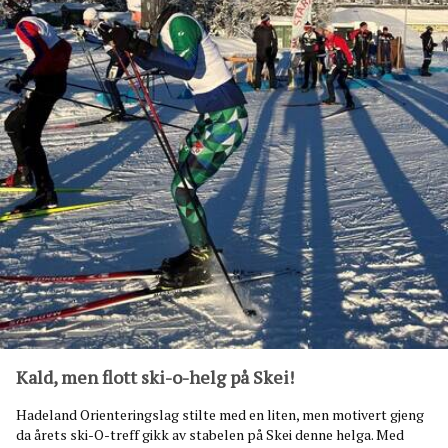
.
m
a
r
s
Kald, men flott ski-o-helg på Skei!
Hadeland Orienteringslag stilte med en liten, men motivert gjeng
da årets ski-O-treff gikk av stabelen på Skei denne helga. Med