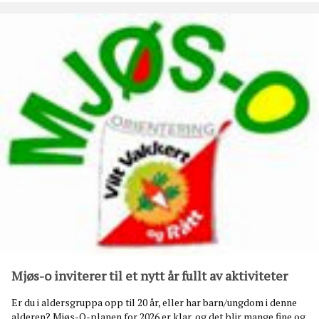
v
a
k
t
l
i
s
t
a
p
å
L
u
s
h
a
u
g
h
Mjøs-o inviterer til et nytt år fullt av aktiviteter
y
t
Er du i aldersgruppa opp til 20 år, eller har barn/ungdom i denne
t
alderen? Mjøs-O-planen for 2026 er klar, og det blir mange fine og