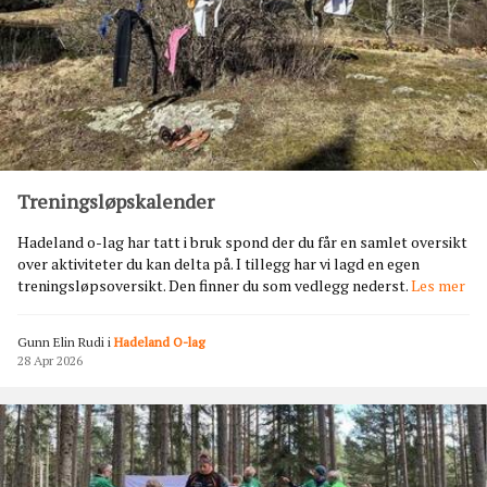
H
a
r
e
s
t
u
a
Treningsløpskalender
Hadeland o-lag har tatt i bruk spond der du får en samlet oversikt
over aktiviteter du kan delta på. I tillegg har vi lagd en egen
T
treningsløpsoversikt. Den finner du som vedlegg nederst.
Les mer
r
e
Gunn Elin Rudi
i
Hadeland O-lag
n
28 Apr 2026
i
n
g
s
l
ø