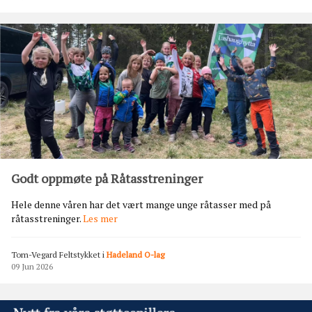
B
M
E
S
T
E
R
S
K
A
P
P
Å
Godt oppmøte på Råtasstreninger
L
Y
Hele denne våren har det vært mange unge råtasser med på
G
G
råtasstreninger.
Les mer
N
o
A
d
T
Tom-Vegard Feltstykket
i
Hadeland O-lag
t
I
09 Jun 2026
o
R
p
S
p
D