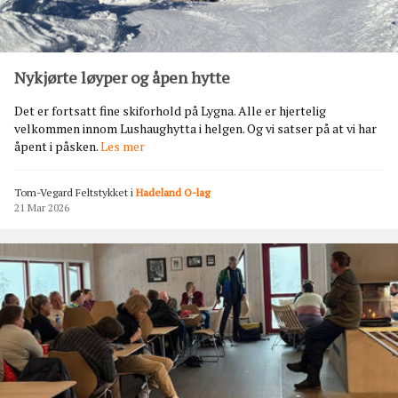
e
n
d
e
Nykjørte løyper og åpen hytte
r
p
Det er fortsatt fine skiforhold på Lygna. Alle er hjertelig
å
velkommen innom Lushaughytta i helgen. Og vi satser på at vi har
S
N
åpent i påsken.
Les mer
p
y
o
k
n
Tom-Vegard Feltstykket
i
Hadeland O-lag
j
d
21 Mar 2026
ø
r
t
e
l
ø
y
p
e
r
o