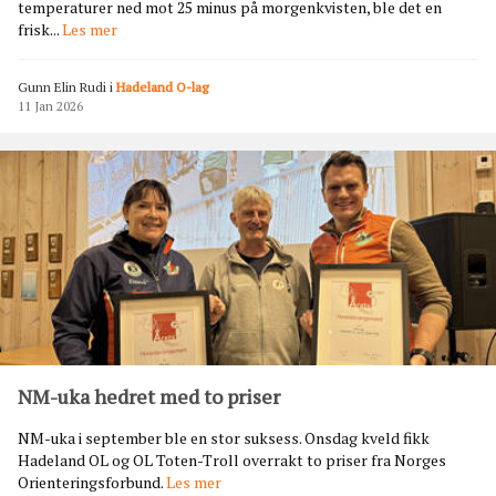
temperaturer ned mot 25 minus på morgenkvisten, ble det en
K
frisk...
Les mer
a
l
Gunn Elin Rudi
i
Hadeland O-lag
d
11 Jan 2026
,
m
e
n
f
l
o
t
t
s
k
i
-
NM-uka hedret med to priser
o
-
NM-uka i september ble en stor suksess. Onsdag kveld fikk
h
Hadeland OL og OL Toten-Troll overrakt to priser fra Norges
e
N
Orienteringsforbund.
Les mer
l