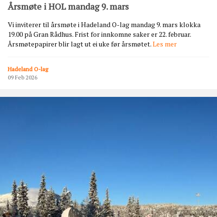
Årsmøte i HOL mandag 9. mars
Vi inviterer til årsmøte i Hadeland O-lag mandag 9. mars klokka
19.00 på Gran Rådhus. Frist for innkomne saker er 22. februar.
Å
Årsmøtepapirer blir lagt ut ei uke før årsmøtet.
Les mer
r
s
Hadeland O-lag
m
09 Feb 2026
ø
t
e
i
H
O
L
m
a
n
d
a
g
9