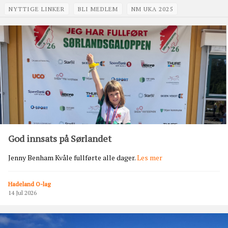
Hadeland
(ÅPNES I NY FAN
NYTTIGE LINKER
BLI MEDLEM
NM UKA 2025
O-
Artikler
lag
God innsats på Sørlandet
Jenny Benham Kvåle fullførte alle dager.
Les mer
G
o
Hadeland O-lag
d
14 Jul 2026
i
n
n